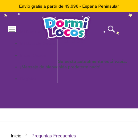
Envío gratis a partir de 49,99€ - España Peninsular
Mi
Mi Cuenta
cesta
SU CESTA
Mi Lista de Deseos
Iniciar Sesión
Su cesta actualmente está vacía.
¡Mensaje de bienvenida predeterminado!
Registro
Ir
al
contenido
Inicio
Preguntas Frecuentes