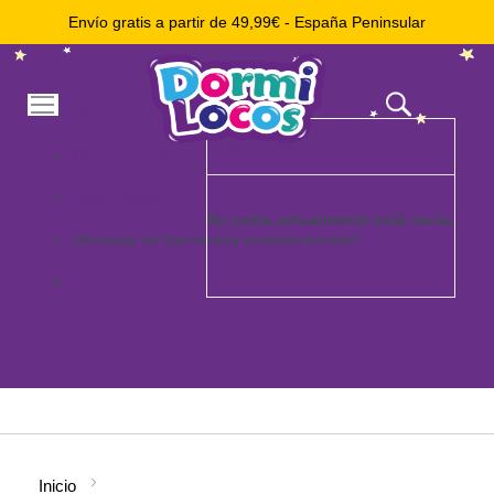
Envío gratis a partir de 49,99€ - España Peninsular
Mi
Mi Cuenta
cesta
SU CESTA
Mi Lista de Deseos
Iniciar Sesión
Su cesta actualmente está vacía.
¡Mensaje de bienvenida predeterminado!
Registro
Ir
al
contenido
Inicio