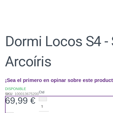
Saltar
al
Dormi Locos S4 - 
comienzo
de
la
galería
Arcoíris
de
imágenes
¡Sea el primero en opinar sobre este product
DISPONIBLE
Ctd
SKU
100013675200
69,99 €