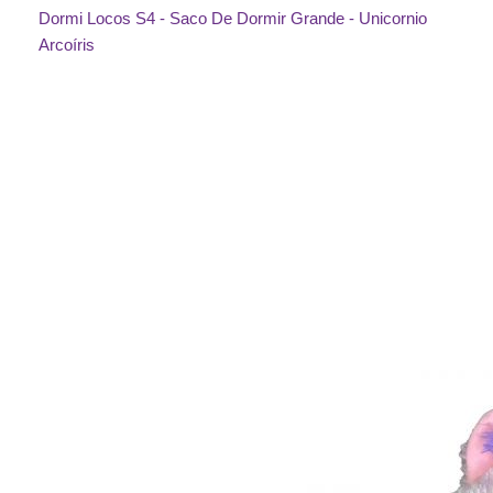
Dormi Locos S4 - Saco De Dormir Grande - Unicornio
Arcoíris
Saltar
al
final
de
la
galería
de
imágenes